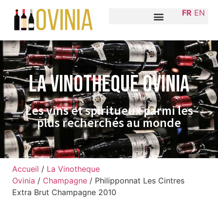
FR
EN
La VINOTHEQUE Ovinia
Les vins et spiritueux parmi les
plus recherchés au monde
Accueil
/
La Vinotheque
Ovinia
/
Champagne
/ Philipponnat Les Cintres
Extra Brut Champagne 2010