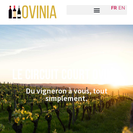
FR
EN
Le circuit court Ovinia
Du vigneron à vous, tout
simplement.