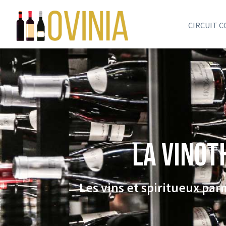
CIRCUIT 
La VINOT
Les vins et spiritueux pa