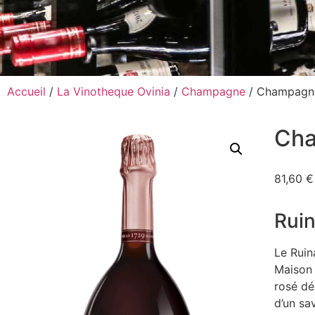
Accueil
/
La Vinotheque Ovinia
/
Champagne
/ Champagne
Cha
81,60
€
Ruin
Le Ruin
Maison 
rosé dé
d’un sa