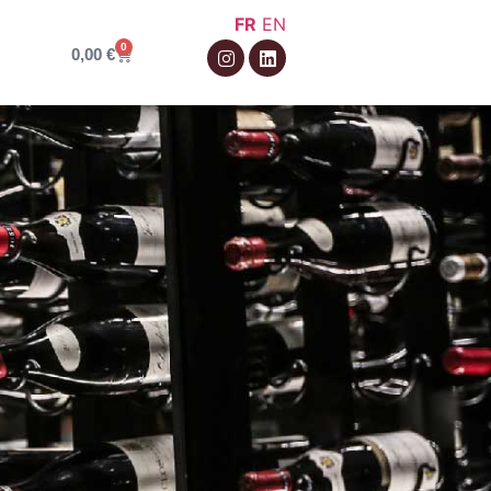
FR
EN
0
0,00
€