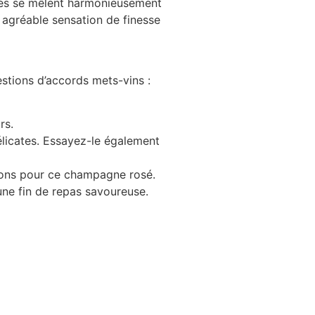
ités se mêlent harmonieusement
e agréable sensation de finesse
stions d’accords mets-vins :
rs.
délicates. Essayez-le également
nons pour ce champagne rosé.
une fin de repas savoureuse.