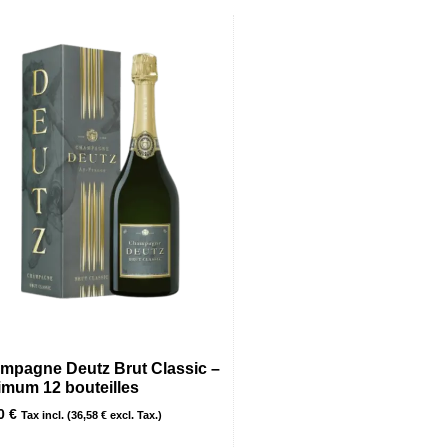
mpagne Deutz Brut Classic –
imum 12 bouteilles
90
€
Tax incl. (
36,58
€
excl. Tax.)