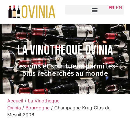
FR
EN
La VINOTHEQUE Ovinia
Les vins et spiritueux parmi les
plus recherchés au monde
Accueil
/
La Vinotheque
Ovinia
/
Bourgogne
/ Champagne Krug Clos du
Mesnil 2006