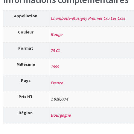
Appellation
Chambolle-Musigny Premier Cru Les Cras
Couleur
Rouge
Format
75 CL
Millésime
1999
Pays
France
Prix HT
1 020,00 €
Région
Bourgogne