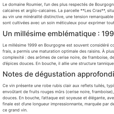
Le domaine Roumier, l’un des plus respectés de Bourgogne
calcaires et argilo-calcaires. La parcelle **Les Cras**, si
au vin une minéralité distinctive, une tension remarquabl
sont cultivées avec un soin méticuleux pour exprimer toute
Un millésime emblématique : 19
Le millésime 1999 en Bourgogne est souvent considéré com
frais, a permis une maturation optimale des raisins. À pl
complexité : des arômes de cerise noire, de framboise, de v
d’épices douces. En bouche, il allie une structure tannique
Notes de dégustation approfond
Ce vin présente une robe rubis clair aux reflets tuilés, t
envoûtant de fruits rouges mûrs (cerise noire, framboise), 
douces. En bouche, l’attaque est soyeuse et élégante, avec
finale est d’une longueur impressionnante, marquée par de
ce grand vin.