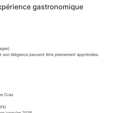
expérience gastronomique
ages)
et son élégance peuvent être pleinement appréciées.
Les Cras
ufs)
ver jusqu’en 2035