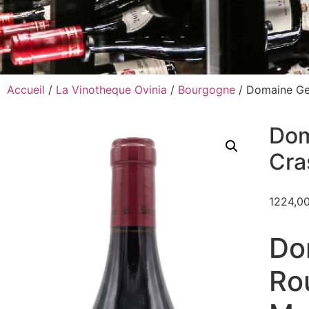
Accueil
/
La Vinotheque Ovinia
/
Bourgogne
/ Domaine Ge
Dom
Cra
1224,0
Do
Ro