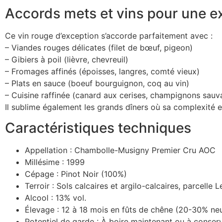
Accords mets et vins pour une 
Ce vin rouge d’exception s’accorde parfaitement avec :
– Viandes rouges délicates (filet de bœuf, pigeon)
– Gibiers à poil (lièvre, chevreuil)
– Fromages affinés (époisses, langres, comté vieux)
– Plats en sauce (boeuf bourguignon, coq au vin)
– Cuisine raffinée (canard aux cerises, champignons sauv
Il sublime également les grands dîners où sa complexité 
Caractéristiques techniques
Appellation : Chambolle-Musigny Premier Cru AOC
Millésime : 1999
Cépage : Pinot Noir (100%)
Terroir : Sols calcaires et argilo-calcaires, parcelle 
Alcool : 13% vol.
Élevage : 12 à 18 mois en fûts de chêne (20-30% ne
Potentiel de garde : À boire maintenant ou à conser