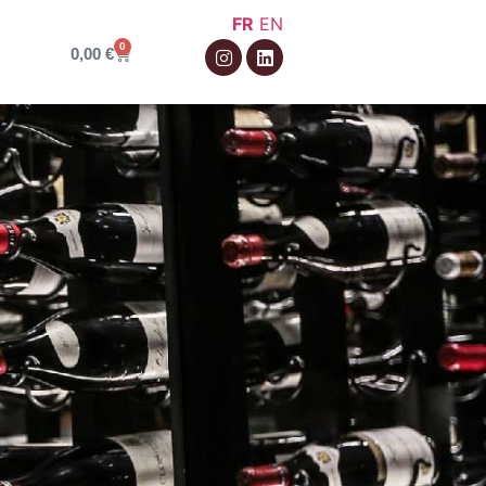
FR
EN
0
0,00
€