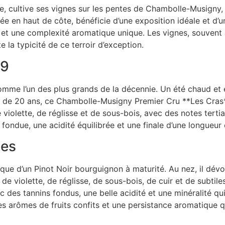
, cultive ses vignes sur les pentes de Chambolle-Musigny, u
tuée en haut de côte, bénéficie d’une exposition idéale et d’
e et une complexité aromatique unique. Les vignes, souvent
 la typicité de ce terroir d’exception.
99
me l’un des plus grands de la décennie. Un été chaud et en
us de 20 ans, ce Chambolle-Musigny Premier Cru **Les Cras*
iolette, de réglisse et de sous-bois, avec des notes tertiai
 fondue, une acidité équilibrée et une finale d’une longueur
ies
ypique d’un Pinot Noir bourguignon à maturité. Au nez, il dé
de violette, de réglisse, de sous-bois, de cuir et de subtile
 des tannins fondus, une belle acidité et une minéralité qui
s arômes de fruits confits et une persistance aromatique q