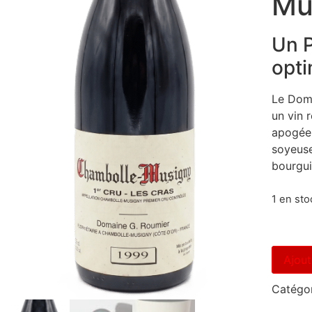
Mu
Un P
opti
Le Doma
un vin 
apogée,
soyeuse
bourgu
1 en sto
Ajout
Catégor