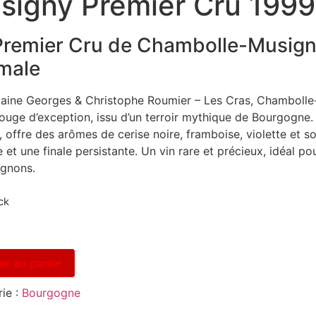
signy Premier Cru 1999
remier Cru de Chambolle-Musigny
male
ine Georges & Christophe Roumier – Les Cras, Chambolle
rouge d’exception, issu d’un terroir mythique de Bourgogne. 
 offre des arômes de cerise noire, framboise, violette et s
 et une finale persistante. Un vin rare et précieux, idéal p
ignons.
ck
er au panier
ie :
Bourgogne