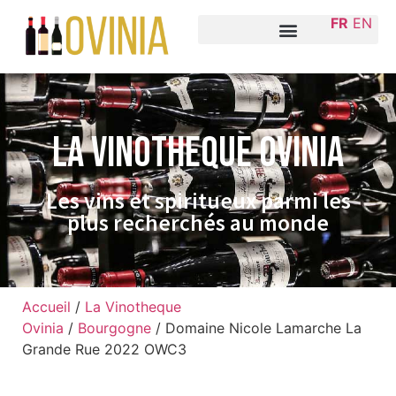
FR
EN
La VINOTHEQUE Ovinia
Les vins et spiritueux parmi les
plus recherchés au monde
Accueil
/
La Vinotheque
Ovinia
/
Bourgogne
/ Domaine Nicole Lamarche La
Grande Rue 2022 OWC3