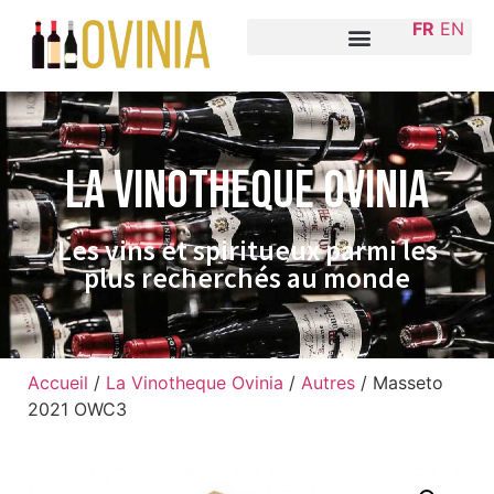
FR
EN
La VINOTHEQUE Ovinia
Les vins et spiritueux parmi les
plus recherchés au monde
Accueil
/
La Vinotheque Ovinia
/
Autres
/ Masseto
2021 OWC3