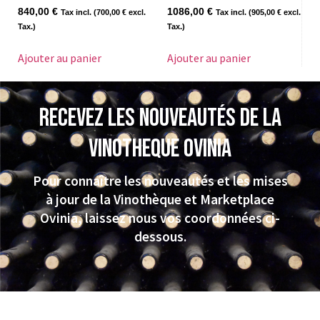
840,00
€
1086,00
€
Tax incl. (
700,00
€
excl.
Tax incl. (
905,00
€
excl.
Tax.)
Tax.)
Ajouter au panier
Ajouter au panier
Recevez les nouveautés de la
VINOTHEQUE Ovinia
Pour connaître les nouveautés et les mises
à jour de la Vinothèque et Marketplace
Ovinia, laissez nous vos coordonnées ci-
dessous.