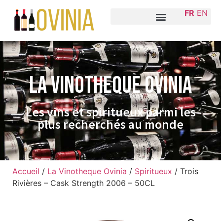
FR
EN
La VINOTHEQUE Ovinia
Les vins et spiritueux parmi les
plus recherchés au monde
Accueil
/
La Vinotheque Ovinia
/
Spiritueux
/ Trois
Rivières – Cask Strength 2006 – 50CL