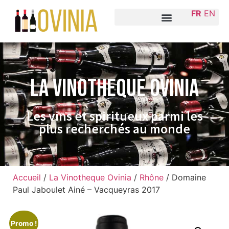
FR
EN
La VINOTHEQUE Ovinia
Les vins et spiritueux parmi les
plus recherchés au monde
Accueil
/
La Vinotheque Ovinia
/
Rhône
/ Domaine
Paul Jaboulet Ainé – Vacqueyras 2017
Promo !