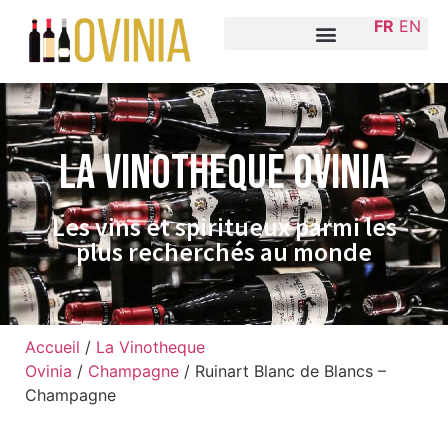
FR
EN
La VINOTHEQUE Ovinia
Les vins et spiritueux parmi les
plus recherchés au monde
Accueil
/
La Vinotheque
Ovinia
/
Champagne
/ Ruinart Blanc de Blancs –
Champagne