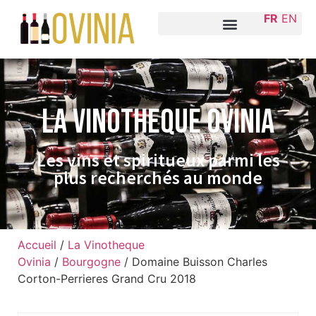
FR
EN
La VINOTHEQUE Ovinia
Les vins et spiritueux parmi les
plus recherchés au monde
Accueil
/
La Vinotheque
Ovinia
/
Bourgogne
/ Domaine Buisson Charles
Corton-Perrieres Grand Cru 2018