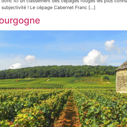
donc ici un classement des cépages rouges les plus connus 
 subjectivité ! Le cépage Cabernet Franc […]
Bourgogne