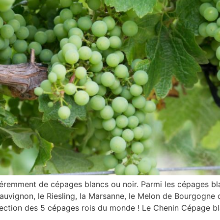
fféremment de cépages blancs ou noir. Parmi les cépages bl
auvignon, le Riesling, la Marsanne, le Melon de Bourgogne 
élection des 5 cépages rois du monde ! Le Chenin Cépage b