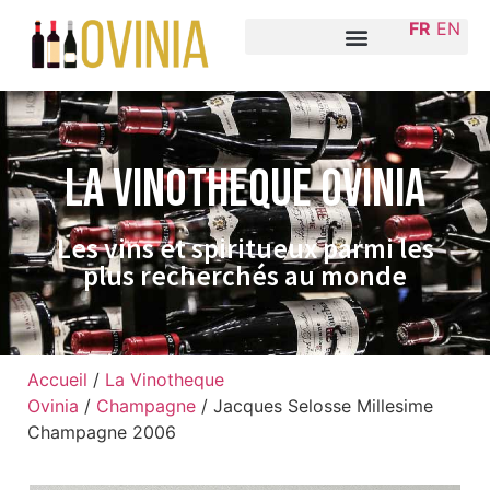
FR
EN
La VINOTHEQUE Ovinia
Les vins et spiritueux parmi les
plus recherchés au monde
Accueil
/
La Vinotheque
Ovinia
/
Champagne
/ Jacques Selosse Millesime
Champagne 2006