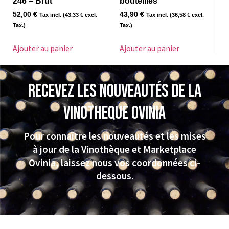
246 – Brut
bouteilles
52,00
€
43,90
€
Tax incl. (
43,33
€
excl.
Tax incl. (
36,58
€
excl.
Tax.)
Tax.)
Ajouter au panier
Ajouter au panier
Recevez les nouveautés de la
VINOTHEQUE Ovinia
Pour connaître les nouveautés et les mises
à jour de la Vinothèque et Marketplace
Ovinia, laissez nous vos coordonnées ci-
dessous.