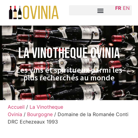
FR
EN
La VINOTHEQUE Ovinia
Les vins et spiritueux parmi les
plus recherchés au monde
Accueil
/
La Vinotheque
Ovinia
/
Bourgogne
/ Domaine de la Romanée Conti
DRC Echezeaux 1993