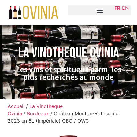
FR
EN
La VINOTHEQUE Ovinia
Les vins et spiritueux parmi les
plus recherchés au monde
Accueil
/
La Vinotheque
Ovinia
/
Bordeaux
/ Château Mouton-Rothschild
2023 en 6L (Impériale) CBO / OWC