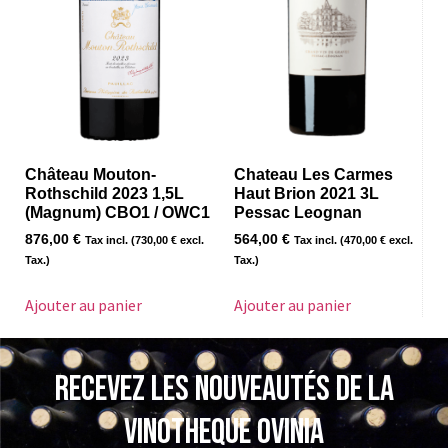
Château Mouton-
Chateau Les Carmes
Rothschild 2023 1,5L
Haut Brion 2021 3L
(Magnum) CBO1 / OWC1
Pessac Leognan
876,00
€
564,00
€
Tax incl. (
730,00
€
excl.
Tax incl. (
470,00
€
excl.
Tax.)
Tax.)
Ajouter au panier
Ajouter au panier
Recevez les nouveautés de la
VINOTHEQUE Ovinia