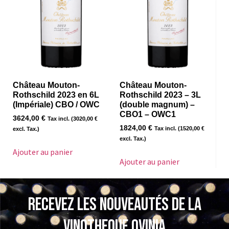
Château Mouton-
Château Mouton-
Rothschild 2023 en 6L
Rothschild 2023 – 3L
(Impériale) CBO / OWC
(double magnum) –
CBO1 – OWC1
3624,00
€
Tax incl. (
3020,00
€
1824,00
€
Tax incl. (
1520,00
€
excl. Tax.)
excl. Tax.)
Ajouter au panier
Ajouter au panier
Recevez les nouveautés de la
VINOTHEQUE Ovinia