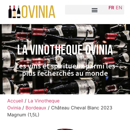
FR
EN
La VINOTHEQUE Ovinia
Les vins et spiritueux parmi les
plus recherchés au monde
Accueil
/
La Vinotheque
Ovinia
/
Bordeaux
/ Château Cheval Blanc 2023
Magnum (1,5L)