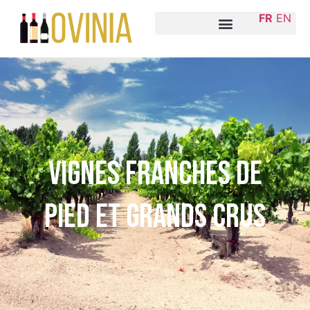
FR
EN
Vignes franches de
pied et grands crus