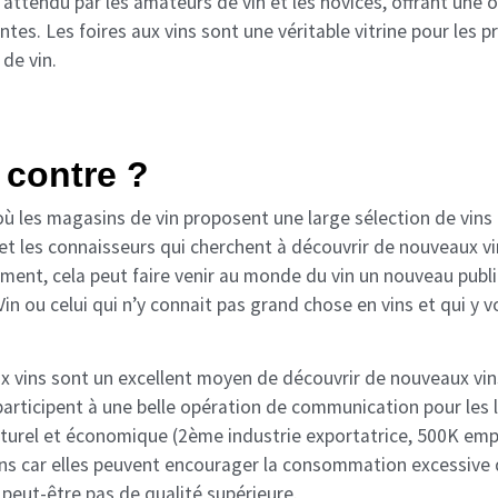
 attendu par les amateurs de vin et les novices, offrant une 
ntes. Les foires aux vins sont une véritable vitrine pour les p
de vin.
 contre ?
ù les magasins de vin proposent une large sélection de vins à
t les connaisseurs qui cherchent à découvrir de nouveaux vi
ement, cela peut faire venir au monde du vin un nouveau public
in ou celui qui n’y connait pas grand chose en vins et qui y 
x vins sont un excellent moyen de découvrir de nouveaux vins
 participent à une belle opération de communication pour les
culturel et économique (2ème industrie exportatrice, 500K emp
ins car elles peuvent encourager la consommation excessive d
eut-être pas de qualité supérieure.