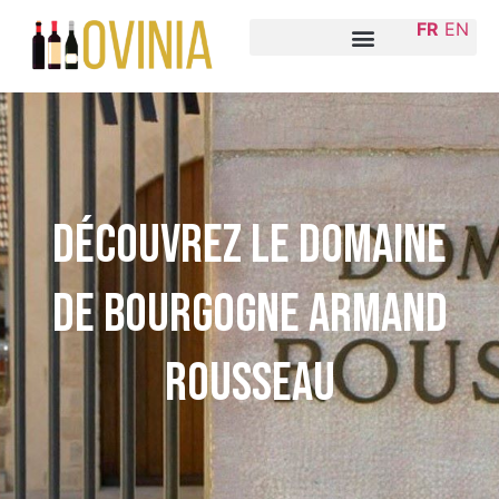
FR
EN
Découvrez le Domaine
de Bourgogne Armand
Rousseau