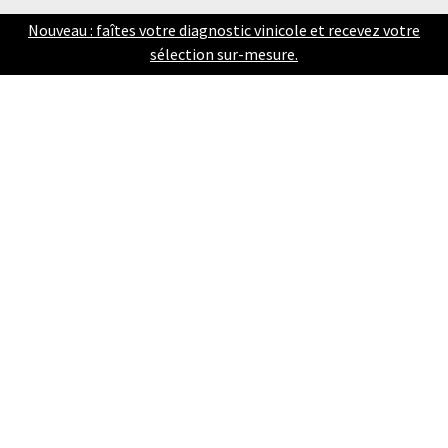
Nouveau : faîtes votre diagnostic vinicole et recevez votre
sélection sur-mesure
.