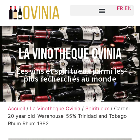
FR
EN
La VINOTHEQUE Ovinia
Les vins et spiritueux parmi les
plus recherchés au monde
Accueil
/
La Vinotheque Ovinia
/
Spiritueux
/ Caroni
20 year old ‘Warehouse’ 55% Trinidad and Tobago
Rhum Rhum 1992