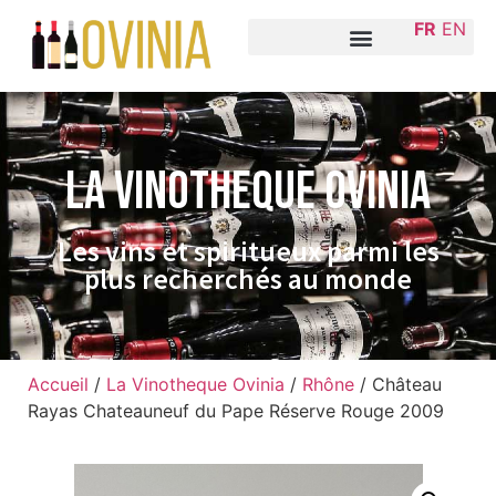
FR
EN
La VINOTHEQUE Ovinia
Les vins et spiritueux parmi les
plus recherchés au monde
Accueil
/
La Vinotheque Ovinia
/
Rhône
/ Château
Rayas Chateauneuf du Pape Réserve Rouge 2009