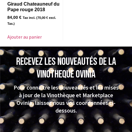
Giraud Chateauneuf du
Pape rouge 2018
84,00
€
Tax incl. (
70,00
€
excl.
Tax.)
Ajouter au panier
Recevez les nouveautés de la
VINOTHEQUE Ovinia
Pour connaître les nouveautés et les mises
à jour de la Vinothèque et Marketplace
Ovinia, laissez nous vos coordonnées ci-
dessous.