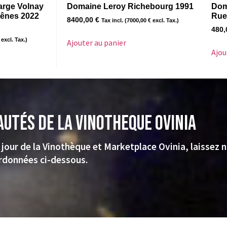
arge Volnay
Domaine Leroy Richebourg 1991
Dom
hênes 2022
Rue
8400,00
€
Tax incl. (
7000,00
€
excl. Tax.)
480
excl. Tax.)
Ajouter au panier
Ajou
autés de la VINOTHEQUE Ovinia
 jour de la Vinothèque et Marketplace Ovinia, laissez 
rdonnées ci-dessous.