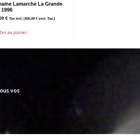
aine Lamarche La Grande
 1996
,00
€
Tax incl. (
400,00
€
excl. Tax.)
ter au panier
nous vos