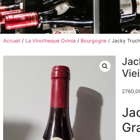
Accueil
/
La Vinotheque Ovinia
/
Bourgogne
/ Jacky Truch
Jac
Vie
2760,
Ja
Gr