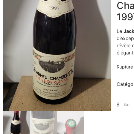
Cha
199
Le
Jack
d’excep
révèle 
élégant
Rupture
Catégor
Like