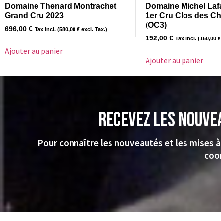
Domaine Thenard Montrachet
Domaine Michel Laf
Grand Cru 2023
1er Cru Clos des C
(OC3)
696,00
€
Tax incl. (
580,00
€
excl. Tax.)
192,00
€
Tax incl. (
160,00
€
Ajouter au panier
Ajouter au panier
Recevez les nouve
Pour connaître les nouveautés et les mises à
coo