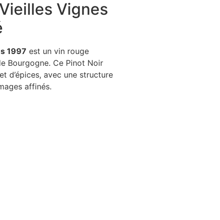
ieilles Vignes
é
es 1997
est un vin rouge
s de Bourgogne. Ce Pinot Noir
t d’épices, avec une structure
mages affinés.