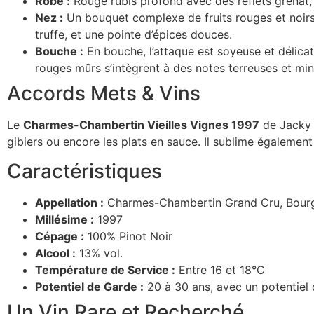
Robe :
Rouge rubis profond avec des reflets grenat,
Nez :
Un bouquet complexe de fruits rouges et noirs 
truffe, et une pointe d’épices douces.
Bouche :
En bouche, l’attaque est soyeuse et délicate
rouges mûrs s’intègrent à des notes terreuses et min
Accords Mets & Vins
Le
Charmes-Chambertin Vieilles Vignes 1997
de Jacky 
gibiers ou encore les plats en sauce. Il sublime égalemen
Caractéristiques
Appellation :
Charmes-Chambertin Grand Cru, Bour
Millésime :
1997
Cépage :
100% Pinot Noir
Alcool :
13% vol.
Température de Service :
Entre 16 et 18°C
Potentiel de Garde :
20 à 30 ans, avec un potentiel 
Un Vin Rare et Recherché