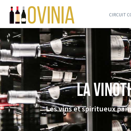
CIRCUIT 
La VINOT
Les vins et spiritueux pa