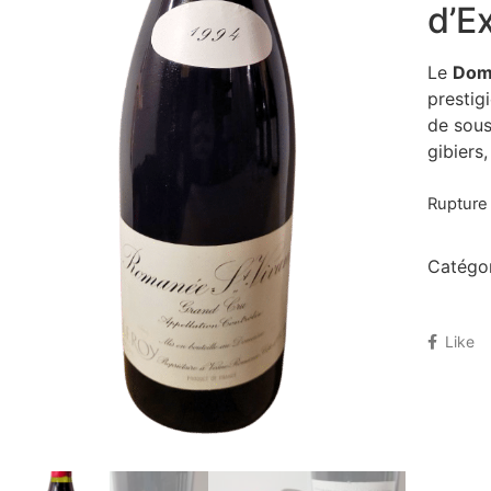
d’E
Le
Doma
prestig
de sous
gibiers
Rupture
Catégor
Like