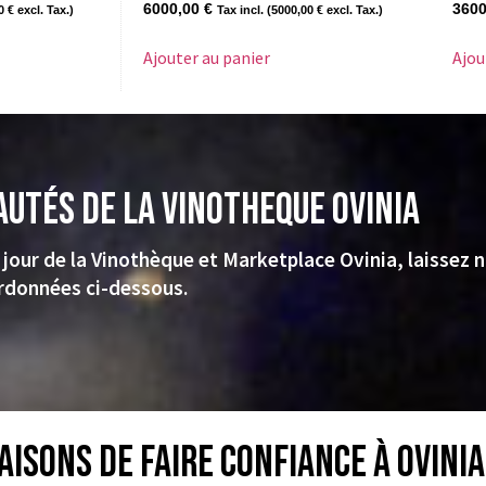
6000,00
€
360
00
€
excl. Tax.)
Tax incl. (
5000,00
€
excl. Tax.)
Ajouter au panier
Ajou
autés de la VINOTHEQUE Ovinia
 jour de la Vinothèque et Marketplace Ovinia, laissez 
rdonnées ci-dessous.
aisons de faire confiance à Ovinia