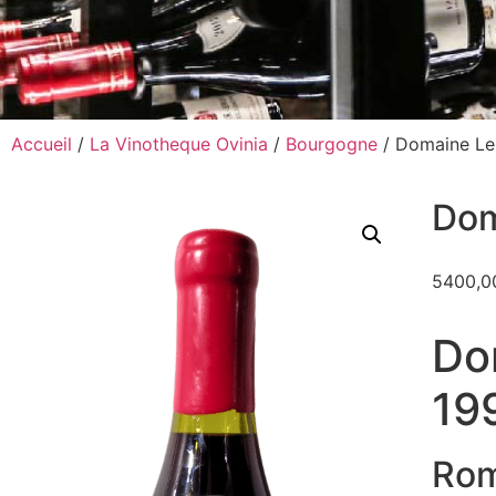
Accueil
/
La Vinotheque Ovinia
/
Bourgogne
/ Domaine Le
Dom
5400,
Do
19
Rom