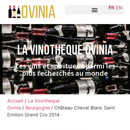
FR
EN
La VINOTHEQUE Ovinia
Les vins et spiritueux parmi les
plus recherchés au monde
Accueil
/
La Vinotheque
Ovinia
/
Bourgogne
/ Château Cheval Blanc Saint
Emilion Grand Cru 2014