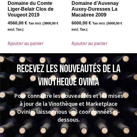
Domaine du Comte
Domaine d’Auvenay
Liger-Belair Clos de
Auxey-Duresses La
Vougeot 2019
Macabree 2009
4560,00
€
6000,00
€
Tax incl. (
3800,00
€
Tax incl. (
5000,00
€
excl. Tax.)
excl. Tax.)
Ajouter au panier
Ajouter au panier
Recevez les nouveautés de la
VINOTHEQUE Ovinia
Pour connaître les nouveautés et les mises
à jour de la Vinothèque et Marketplace
Ovinia, laissez nous vos coordonnées ci-
dessous.