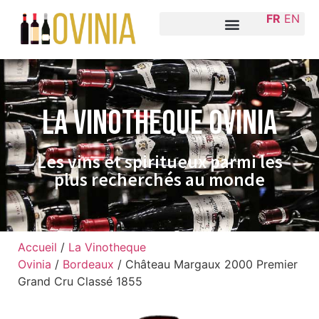
FR
EN
La VINOTHEQUE Ovinia
Les vins et spiritueux parmi les
plus recherchés au monde
Accueil
/
La Vinotheque
Ovinia
/
Bordeaux
/ Château Margaux 2000 Premier
Grand Cru Classé 1855