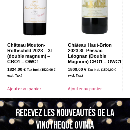
Château Mouton-
Château Haut-Brion
Rothschild 2023 – 3L
2023 3L Pessac
(double magnum) –
Léognan (Double
CBO1 – OWC1
Magnum) CBO1 – OWC1
1824,00
€
1800,00
€
Tax incl. (
1520,00
€
Tax incl. (
1500,00
€
excl. Tax.)
excl. Tax.)
Ajouter au panier
Ajouter au panier
Recevez les nouveautés de la
VINOTHEQUE Ovinia