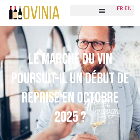
FR
EN
Le marché du vin
poursuit-il un début de
reprise en octobre
2025 ?