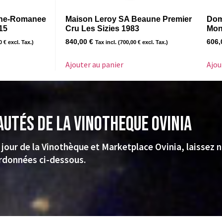
sne-Romanee
Maison Leroy SA Beaune Premier
Dom
15
Cru Les Sizies 1983
Mon
840,00
€
606
00
€
excl. Tax.)
Tax incl. (
700,00
€
excl. Tax.)
Ajouter au panier
Ajou
autés de la VINOTHEQUE Ovinia
 jour de la Vinothèque et Marketplace Ovinia, laissez 
rdonnées ci-dessous.