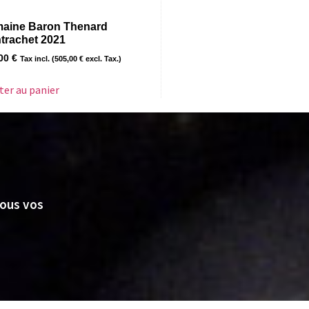
aine Baron Thenard
trachet 2021
,00
€
Tax incl. (
505,00
€
excl. Tax.)
ter au panier
nous vos