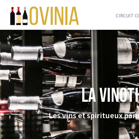
CIRCUIT 
La VINOT
Les vins et spiritueux pa