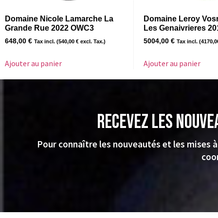
Domaine Nicole Lamarche La
Domaine Leroy Vo
Grande Rue 2022 OWC3
Les Genaivrieres 20
648,00
€
5004,00
€
Tax incl. (
540,00
€
excl. Tax.)
Tax incl. (
4170,
Ajouter au panier
Ajouter au panier
Recevez les nouve
Pour connaître les nouveautés et les mises à
coo