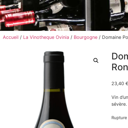
Accueil
/
La Vinotheque Ovinia
/
Bourgogne
/ Domaine Po
Dom
Ron
23,40
Vin d’u
sévère.
Rupture