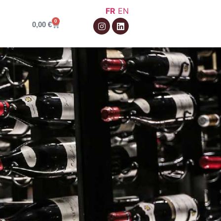
FR
EN
0
0,00
€