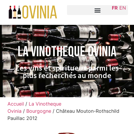
FR
EN
La VINOTHEQUE Ovinia
Les vins et spiritueux parmi les
plus recherchés au monde
Accueil
/
La Vinotheque
Ovinia
/
Bourgogne
/ Château Mouton-Rothschild
Pauillac 2012