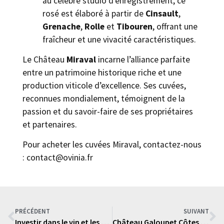
au célèbre studio d’enregistrement, ce
rosé est élaboré à partir de
Cinsault
,
Grenache
,
Rolle
et
Tibouren
, offrant une
fraîcheur et une vivacité caractéristiques.
Le Château
Miraval
incarne l’alliance parfaite
entre un patrimoine historique riche et une
production viticole d’excellence. Ses cuvées,
reconnues mondialement, témoignent de la
passion et du savoir-faire de ses propriétaires
et partenaires.
Pour acheter les cuvées Miraval, contactez-nous
: contact@ovinia.fr
PRÉCÉDENT
SUIVANT
Investir dans le vin et les spiritueux : un choix patrimonial et durable
Château Galoupet Côtes de Provence