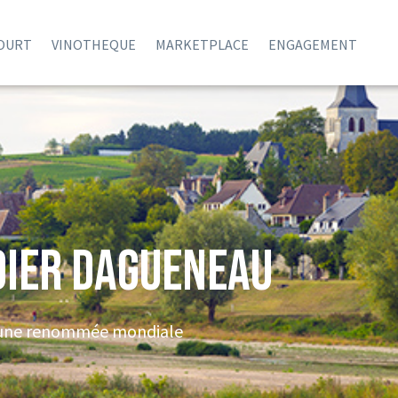
COURT
VINOTHEQUE
MARKETPLACE
ENGAGEMENT
dier Dagueneau
 une renommée mondiale