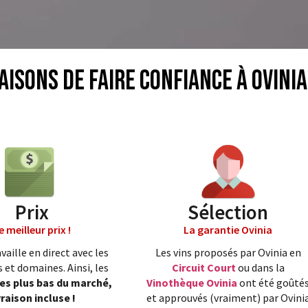
aisons de faire confiance à Ovinia
Prix
Sélection
e meilleur prix !
La garantie Ovinia
vaille en direct avec les
Les vins proposés par Ovinia en
 et domaines. Ainsi, les
Circuit Court
ou dans la
les plus bas du marché,
Vinothèque Ovinia
ont été goûté
vraison incluse !
et approuvés (vraiment) par Ovini